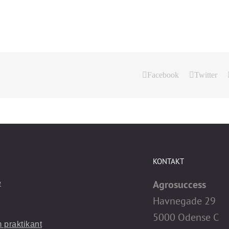
Facebook
Twitter
KONTAKT
Agrosuccess
e
Havnegade 29
5000 Odense C
 praktikant