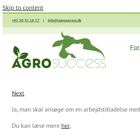
Skip to content
+45 50 35 18 17
|
info@agrosuccess.dk
For
Next
Ja, man skal ansøge om en arbejdstilladelse me
Du kan læse mere
her
.