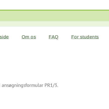
side
Om os
FAQ
For students
d ansøgningsformular PR1/3.