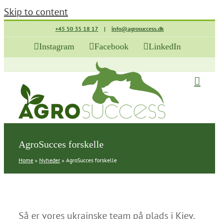
Skip to content
+45 50 35 18 17
|
info@agrosuccess.dk
Instagram
Facebook
LinkedIn
AgroSucces forskelle
Home
»
Nyheder
»
AgroSucces forskelle
Så er vores ukrainske team på plads i Kiev.