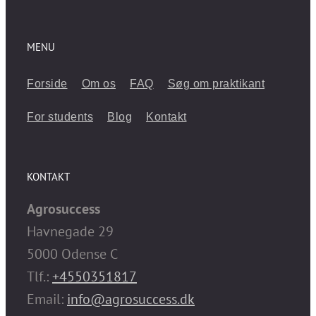
MENU
Forside
Om os
FAQ
Søg om praktikant
For students
Blog
Kontakt
KONTAKT
Agrosuccess
Havnegade 29
5000 Odense C
Tlf.:
+4550351817
Email:
info@agrosuccess.dk